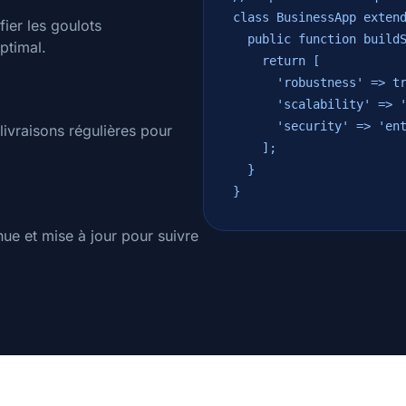
class BusinessApp exten
ier les goulots
public function buildS
ptimal.
return [
'robustness' => tr
'scalability' => 'u
'security' => 'enter
ivraisons régulières pour
];
}
}
nue et mise à jour pour suivre