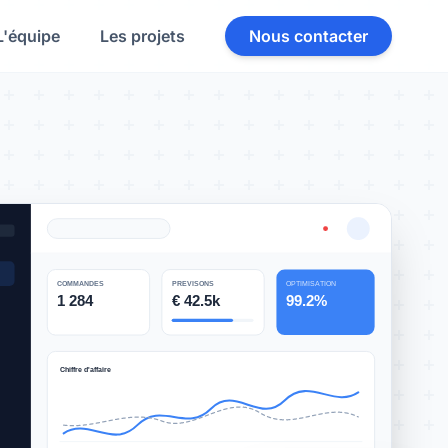
L'équipe
Les projets
Nous contacter
COMMANDES
PREVISONS
OPTIMISATION
1 284
€ 42.5k
99.2%
Chiffre d'affaire