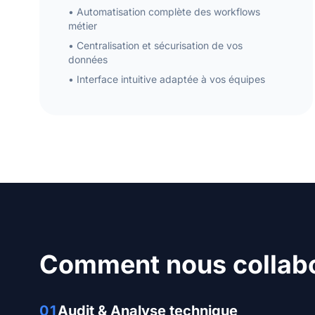
• Automatisation complète des workflows
métier
• Centralisation et sécurisation de vos
données
• Interface intuitive adaptée à vos équipes
Comment nous collab
01
Audit & Analyse technique