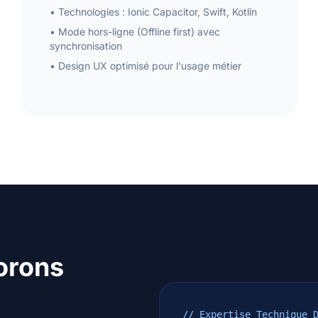
• Technologies : Ionic Capacitor, Swift, Kotlin
• Mode hors-ligne (Offline first) avec
synchronisation
• Design UX optimisé pour l'usage métier
orons
// Expertise Technique 