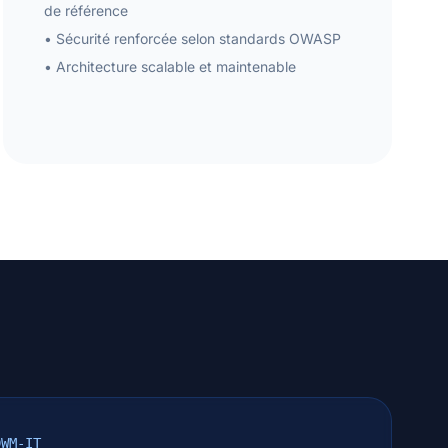
de référence
• Sécurité renforcée selon standards OWASP
• Architecture scalable et maintenable
DWM-IT