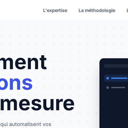
L'expertise
La méthodologie
ment
ions
-mesure
 qui automatisent vos